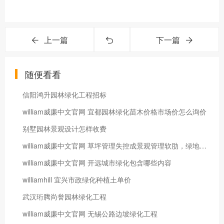
上一篇
下一篇
随便看看
信阳鸿升园林绿化工程招标
william威廉中文官网 宜都园林绿化苗木价格市场价怎么询价
别墅园林景观设计怎样收费
william威廉中文官网 草坪管理失控成景观管理软肋，绿地存在明显问题！
william威廉中文官网 开远城市绿化包含哪些内容
williamhill 宜兴市政绿化种植土单价
武汉珩腾尚誉园林绿化工程
william威廉中文官网 无锡公路边坡绿化工程