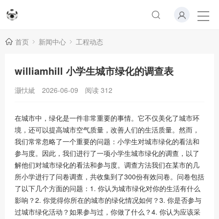
首页
新闻中心
工程动态
williamhill 小学生城市绿化的调查表
灏忕紪
2026-06-09
阅读
312
在城市中，绿化是一件非常重要的事情。它不仅美化了城市环
境，还可以提高城市空气质量，改善人们的生活质量。然而，
我们常常忽略了一个重要的问题：小学生对城市绿化的看法和
参与度。因此，我们进行了一项小学生城市绿化的调查，以了
解他们对城市绿化的看法和参与度。调查方法我们在某市的几
所小学进行了问卷调查，共收集到了300份有效问卷。问卷包括
了以下几个方面的问题：1. 你认为城市绿化对你的生活有什么
影响？2. 你觉得你所在的城市的绿化情况如何？3. 你是否参与
过城市绿化活动？如果参与过，你做了什么？4. 你认为应该采